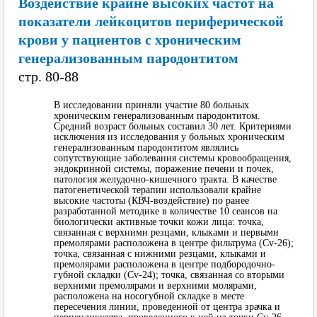
Воздействие крайне высоких частот на
показатели лейкоцитов периферической
крови у пациентов с хроническим
генерализованным пародонтитом
cтр. 80-88
В исследовании приняли участие 80 больных
хроническим генерализованным пародонтитом.
Средний возраст больных составил 30 лет. Критериями
исключения из исследования у больных хроническим
генерализованным пародонтитом являлись
сопутствующие заболевания системы кровообращения,
эндокринной системы, поражение печени и почек,
патология желудочно-кишечного тракта. В качестве
патогенетической терапии использовали крайне
высокие частоты (КВЧ-воздействие) по ранее
разработанной методике в количестве 10 сеансов на
биологически активные точки кожи лица: точка,
связанная с верхними резцами, клыками и первыми
премолярами расположена в центре фильтрума (Сv-26);
точка, связанная с нижними резцами, клыками и
премолярами расположена в центре подбородочно-
губной складки (Сv-24); точка, связанная со вторыми
верхними премолярами и верхними молярами,
расположена на носогубной складке в месте
пересечения линии, проведенной от центра зрачка и