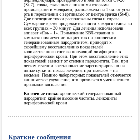
перпендикуляра, проведенного к ней из точки Сv-26
(St-7); точка, связанная с нижними вторыми
премолярами и молярами, расположена на 1 см. от угла
рта в пересечении с вертикалью от центра зрачка (St-8).
Две последние точки расположены слева и справа.
Суммарное время продолжительности каждого сеанса во
всех группах – 30 минут. Для лечения использовали
аппарат «Явь – 1». Применение КВЧ-терапии в
комплексном лечении пациентов с хроническим
генерализованным пародонтитом, приводит к
скорейшему восстановлению показателей
количественного состава популяций лимфоцитов в
периферической крови. При этом восстановление этих
показателей зависит от степени пародонтита. Так, при
легком течении восстановление зарегистрировано на
пятые сутки от начала лечения, при тяжелом – на
восьмые. Помимо лабораторных показателей отмечается
клиническое улучшение, что проявляется уменьшением
признаков воспаления.
Ключевые слова:
хронический генерализованный
пародонтит, крайне высокие частоты, лейкоциты
периферической крови
Краткие сообщения