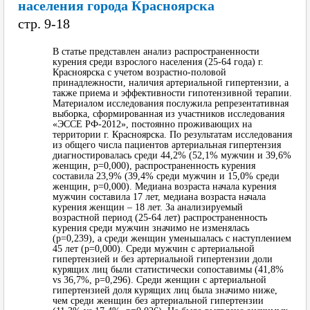
населения города Красноярска
cтр. 9-18
В статье представлен анализ распространенности
курения среди взрослого населения (25-64 года) г.
Красноярска с учетом возрастно-половой
принадлежности, наличия артериальной гипертензии, а
также приема и эффективности гипотензивной терапии.
Материалом исследования послужила репрезентативная
выборка, сформированная из участников исследования
«ЭССЕ РФ-2012», постоянно проживающих на
территории г. Красноярска. По результатам исследования
из общего числа пациентов артериальная гипертензия
диагностировалась среди 44,2% (52,1% мужчин и 39,6%
женщин, р=0,000), распространенность курения
составила 23,9% (39,4% среди мужчин и 15,0% среди
женщин, р=0,000). Медиана возраста начала курения
мужчин составила 17 лет, медиана возраста начала
курения женщин – 18 лет. За анализируемый
возрастной период (25-64 лет) распространенность
курения среди мужчин значимо не изменялась
(p=0,239), а среди женщин уменьшалась с наступлением
45 лет (р=0,000). Среди мужчин с артериальной
гипертензией и без артериальной гипертензии доли
курящих лиц были статистически сопоставимы (41,8%
vs 36,7%, p=0,296). Среди женщин с артериальной
гипертензией доля курящих лиц была значимо ниже,
чем среди женщин без артериальной гипертензии