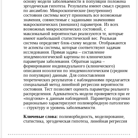
основу модели заболеваемости в популяции положена
эргодическая гипотеза. Результаты имеют смысл средних
по ансамблю. Микроскопические (внутренние)
состояния системы могут принимать все возможные
значения, совместимые с заданными значениями
макроскопических (внешних) параметров. Из всех
возможных микроскопических состояний, с
максимальной вероятностью реализуются те, которые
имеют наибольший статистический вес. Реальная
система определяет блок-схему модели. Отображаются
те аспекты системы, которые соответствуют задачам
исследования. Прямая задача – составление
эпидемиологической картины по клиническим
параметрам заболевания. Обратная задача –
формирование индивидуального (клинического)
описания нозологии по эпидемиологическим (средним
по популяции) данным. Для сопоставления
теоретических результатов с наблюдениями предлагается
специальный метод линейной регрессии вероятности
состояния. Тест позволяет оценить параметры реального
распределения. Адекватность модели проверяется при ее
«подгонке» к данным наблюдений. Параметры подгонки
рационально характеризуют полиморбидную патологию
– структуру и уровень заболеваемости.
Ключевые слова:
полиморбидность, моделирование,
статистика, эргодическая гипотеза, линейная регрессия