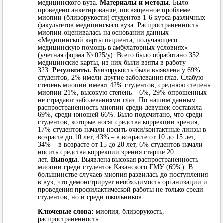
медицинского вуза.
Материалы и методы.
Было
проведено анкетирование, посвященное проблеме
миопии (близорукости) студентов 1-6 курса различных
факультетов медицинского вуза. Распространенность
миопии оценивалась на основании данных
«Медицинской карты пациента, получающего
медицинскую помощь в амбулаторных условиях»
(учетная форма № 025/у). Всего было обработано 352
медицинские карты, из них были взяты в работу
323.
Результаты.
Близорукость была выявлена у 69%
студентов, 2% имели другие заболевания глаз. Слабую
степень миопии имеют 42% студентов, среднюю степень
миопии 21%, высокую степень – 6%, 29% опрошенных
не страдают заболеваниями глаз. По нашим данным
распространенность миопии среди девушек составила
69%, среди юношей 66%. Было подсчитано, что среди
студентов, которые носят средства коррекции зрения,
17% студентов начали носить очки/контактные линзы в
возрасте до 10 лет, 43% – в возрасте от 10 до 15 лет,
34% – в возрасте от 15 до 20 лет, 6% студентов начали
носить средства коррекции зрения старше 20
лет.
Выводы.
Выявлена высокая распространенность
миопии среди студентов Казанского ГМУ (69%). В
большинстве случаев миопия развилась до поступления
в вуз, что демонстрирует необходимость организации и
проведения профилактической работы не только среди
студентов, но и среди школьников.
Ключевые слова:
миопия, близорукость,
распространенность