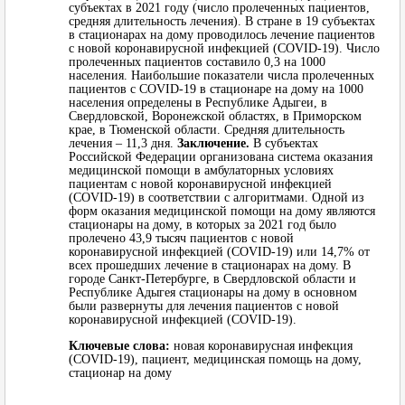
субъектах в 2021 году (число пролеченных пациентов,
средняя длительность лечения). В стране в 19 субъектах
в стационарах на дому проводилось лечение пациентов
с новой коронавирусной инфекцией (COVID-19). Число
пролеченных пациентов составило 0,3 на 1000
населения. Наибольшие показатели числа пролеченных
пациентов с COVID-19 в стационаре на дому на 1000
населения определены в Республике Адыгеи, в
Свердловской, Воронежской областях, в Приморском
крае, в Тюменской области. Средняя длительность
лечения – 11,3 дня.
Заключение.
В субъектах
Российской Федерации организована система оказания
медицинской помощи в амбулаторных условиях
пациентам с новой коронавирусной инфекцией
(COVID-19) в соответствии с алгоритмами. Одной из
форм оказания медицинской помощи на дому являются
стационары на дому, в которых за 2021 год было
пролечено 43,9 тысяч пациентов с новой
коронавирусной инфекцией (COVID-19) или 14,7% от
всех прошедших лечение в стационарах на дому. В
городе Санкт-Петербурге, в Свердловской области и
Республике Адыгея стационары на дому в основном
были развернуты для лечения пациентов с новой
коронавирусной инфекцией (COVID-19).
Ключевые слова:
новая коронавирусная инфекция
(COVID-19), пациент, медицинская помощь на дому,
стационар на дому