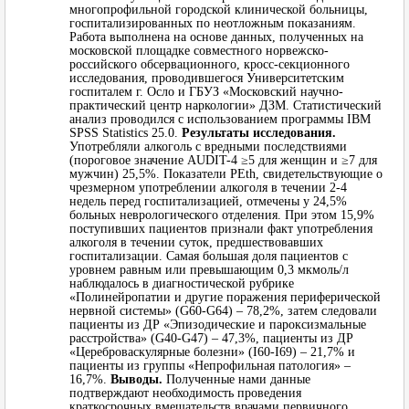
многопрофильной городской клинической больницы,
госпитализированных по неотложным показаниям.
Работа выполнена на основе данных, полученных на
московской площадке совместного норвежско-
российского обсервационного, кросс-секционного
исследования, проводившегося Университетским
госпиталем г. Осло и ГБУЗ «Московский научно-
практический центр наркологии» ДЗМ. Статистический
анализ проводился с использованием программы IBM
SPSS Statistics 25.0.
Результаты исследования.
Употребляли алкоголь с вредными последствиями
(пороговое значение AUDIT-4 ≥5 для женщин и ≥7 для
мужчин) 25,5%. Показатели PEth, свидетельствующие о
чрезмерном употреблении алкоголя в течении 2-4
недель перед госпитализацией, отмечены у 24,5%
больных неврологического отделения. При этом 15,9%
поступивших пациентов признали факт употребления
алкоголя в течении суток, предшествовавших
госпитализации. Самая большая доля пациентов с
уровнем равным или превышающим 0,3 мкмоль/л
наблюдалось в диагностической рубрике
«Полинейропатии и другие поражения периферической
нервной системы» (G60-G64) – 78,2%, затем следовали
пациенты из ДР «Эпизодические и пароксизмальные
расстройства» (G40-G47) – 47,3%, пациенты из ДР
«Цереброваскулярные болезни» (I60-I69) – 21,7% и
пациенты из группы «Непрофильная патология» –
16,7%.
Выводы.
Полученные нами данные
подтверждают необходимость проведения
краткосрочных вмешательств врачами первичного