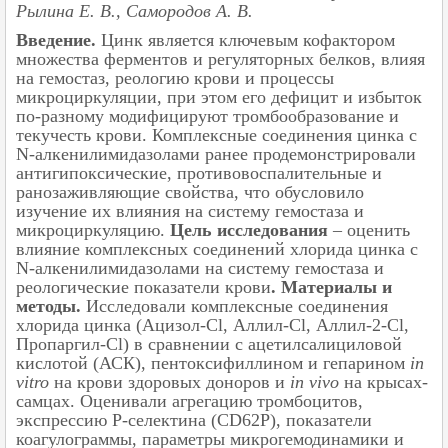
Рылина Е. В., Самородов А. В.
Введение.
Цинк является ключевым кофактором
множества ферментов и регуляторных белков, влияя
на гемостаз, реологию крови и процессы
микроциркуляции, при этом его дефицит и избыток
по-разному модифицируют тромбообразование и
текучесть крови. Комплексные соединения цинка с
N-алкенилимидазолами ранее продемонстрировали
антигипоксические, противовоспалительные и
ранозаживляющие свойства, что обусловило
изучение их влияния на систему гемостаза и
микроциркуляцию.
Цель исследования
– оценить
влияние комплексных соединений хлорида цинка с
N-алкенилимидазолами на систему гемостаза и
реологические показатели крови
.
Материалы и
методы.
Исследовали комплексные соединения
хлорида цинка (Ацизол-Cl, Аллил-Cl, Аллил-2-Cl,
Пропаргил-Cl) в сравнении с ацетилсалициловой
кислотой (АСК), пентоксифиллином и гепарином
in
vitro
на крови здоровых доноров и
in vivo
на крысах-
самцах. Оценивали агрегацию тромбоцитов,
экспрессию P-селектина (CD62P), показатели
коагулограммы, параметры микрогемодинамики и