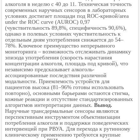
алкоголя в неделю с 40 до 11. Техническая точность
современных наручных сенсоров в лабораторных
условиях достигает площади под ROC-кривой/area
under the ROC curve (AUROC) 0,97
(чувствительность 89,8%, специфичность 90,6%),
однако в полевых условиях чувствительность к
отдельным дням употребления снижается до 54–
78%. Ключевое преимущество непрерывного
мониторинга – возможность отслеживать динамику
эпизода употребления (скорость нарастания
концентрации алкоголя, площадь под кривой), что
независимо предсказывает алкоголь-
ассоциированные последствия различной
модальности. Приемлемость устройств для
пациентов высока (81–96% готовы использовать
повторно), основными барьерами остаются стигма,
кожные реакции и отсутствие стандартизированных
алгоритмов интерпретации данных.
Вывод.
Наручные трансдермальные сенсоры являются
перспективным инструментом объективизации
потребления алкоголя и поддержки поведенческих
интервенций при РВУА. Для перехода к рутинному
клиническому применению требуются крупные