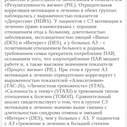
«Результативность жизни» (PIL). Отрицательная
корреляция мотивации к лечению в обеих группах
наблюдалась с выраженностью показателя
«Депрессия» (HDRS). У пациентов с СЗ мотивация к
лечению прямо взаимосвязана с хорошим
отношением отца к больному, длительностью
заболевания, эксплицитностью эмоций «Вина»
(DES) и «Интерес» (DES), а у больных АЗ – с
позитивным отношением больного к родным,
требованием семьи прекратить потребление ПАВ,
осознанием того, что злоупотребление ПАВ мешает
работе и, а также высоким значением показателя
«Процесс жизни» (PIL). При этом в группе АЗ
мотивация к лечению отрицательно коррелирует с
выраженностью показателей «Алекситимия»
(ТАС-26), «Личностная тревожность» (STAI),
«Склонность к гневу» (STAXI) и тревожным типом
отношения к болезни (ТОБОЛ). Сравнительный
анализ свидетельствует о том, что в группе СЗ
мотивация к лечению значимо выше связана с
длительностью синдрома отмены и эмоцией
«Интерес» (DES), чем у больных с АЗ. У пациентов
с АЗ стремление к лечению в большей степени