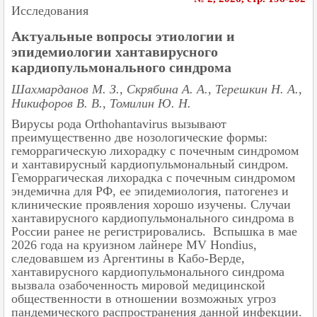
Исследования
Актуальные вопросы этиологии и
эпидемиологии хантавирусного
кардиопульмонального синдрома
Шахмарданов М. З., Скрябина А. А., Терешкин Н. А.,
Никифоров В. В., Томилин Ю. Н.
Вирусы рода Orthohantavirus вызывают
преимущественно две нозологические формы:
геморрагическую лихорадку с почечным синдромом
и хантавирусный кардиопульмональный синдром.
Геморрагическая лихорадка с почечным синдромом
эндемична для РФ, ее эпидемиология, патогенез и
клинические проявления хорошо изучены. Случаи
хантавирусного кардиопульмонального синдрома в
России ранее не регистрировались. Вспышка в мае
2026 года на круизном лайнере MV Hondius,
следовавшем из Аргентины в Кабо-Верде,
хантавирусного кардиопульмонального синдрома
вызвала озабоченность мировой медицинской
общественности в отношении возможных угроз
пандемического распространения данной инфекции.