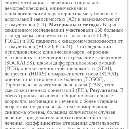
связей мотивации к лечению с социально-
демографическими, клиническими и
психологическими характеристиками у больных с
алкогольной зависимостью (АЗ) и зависимостью от
стимуляторов (СЗ).
Материалы и методы.
В кросс-
секционном исследовании участвовали 138 больных
с синдромом зависимости от алкоголя (F10.20;
F10.21) и 102 пациента с синдромом зависимости от
стимуляторов (F15.20; F15.21). В исследовании
использовались: клиническая карта, опросник
«Готовность к изменению и стремление к лечению»
(SOCRATES), шкалы дифференциальных эмоций
(DES), оценки личностной тревожности (STAI),
депрессии (HDRS) и выраженности гнева (STAXI),
оценки типа отношения к болезни (ТОБОЛ),
Торонтская алекситимическая шкала (TAS), тест
смысложизненных ориентаций (PIL).
Результаты.
В
обеих группах выявлены общие положительные
корреляты мотивации к лечению с более старшим
возрастом, поздним возрастом формирования
синдрома отмены, большим количеством случаев
лечения, продолжительностью ремиссий после
лечения, коэффициентом отношения длительности
ремиссии к длительности заболевания и показателем