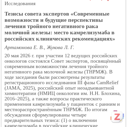
Исследования
Тезисы совета экспертов «Современные
возможности и будущие перспективы
лечения тройного негативного рака
молочной железы: место камрелизумаба в
российских клинических рекомендациях»
Артамонова Е. В., Жукова Л. Г.
20 мая 2026 г. при участии 12 ведущих российских
онкологов состоялся Совет экспертов, посвящённый
современным возможностям лечения тройного
негативного рака молочной железы (ТНРМЖ). В
ходе заседания были рассмотрены результаты
регистрационного исследования III фазы CamRelief
(JAMA, 2025), российский опыт неоадъювантной
химиотерапии (НМИЦ онкологии им. Н.Н. Блохина,
2016–2025), а также вопросы практического
применения камрелизумаба у пациенток с ранним и
местнораспространённым ТНРМЖ. По итогам
обсуждения сформулированы четыре
предварительных тезиса: (1) о включении
камрелизумаба в российские клинические