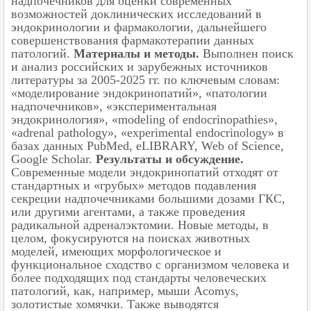
надпочечников для оценки современных
возможностей доклинических исследований в
эндокринологии и фармакологии, дальнейшего
совершенствования фармакотерапии данных
патологий.
Материалы и методы.
Выполнен поиск
и анализ российских и зарубежных источников
литературы за 2005-2025 гг. по ключевым словам:
«моделирование эндокринопатий», «патологии
надпочечников», «экспериментальная
эндокринология», «modeling of endocrinopathies»,
«adrenal pathology», «experimental endocrinology» в
базах данных PubMed, eLIBRARY, Web of Science,
Google Scholar.
Результаты и обсуждение.
Современные модели эндокринопатий отходят от
стандартных и «грубых» методов подавления
секреции надпочечниками большими дозами ГКС,
или другими агентами, а также проведения
радикальной адреналэктомии. Новые методы, в
целом, фокусируются на поисках животных
моделей, имеющих морфологическое и
функциональное сходство с организмом человека и
более подходящих под стандарты человеческих
патологий, как, например, мыши Acomys,
золотистые хомячки. Также выводятся