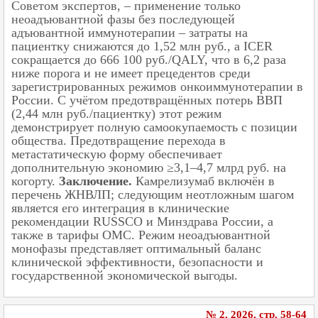
Советом экспертов, – применение только
неоадъювантной фазы без последующей
адъювантной иммунотерапии – затраты на
пациентку снижаются до 1,52 млн руб., а ICER
сокращается до 666 100 руб./QALY, что в 6,2 раза
ниже порога и не имеет прецедентов среди
зарегистрированных режимов онкоиммунотерапии в
России. С учётом предотвращённых потерь ВВП
(2,44 млн руб./пациентку) этот режим
демонстрирует полную самоокупаемость с позиции
общества. Предотвращение перехода в
метастатическую форму обеспечивает
дополнительную экономию ≥3,1–4,7 млрд руб. на
когорту.
Заключение.
Камрелизумаб включён в
перечень ЖНВЛП; следующим неотложным шагом
является его интеграция в клинические
рекомендации RUSSCO и Минздрава России, а
также в тарифы ОМС. Режим неоадъювантной
монофазы представляет оптимальный баланс
клинической эффективности, безопасности и
государственной экономической выгоды.
№ 2, 2026, cтр. 58-64