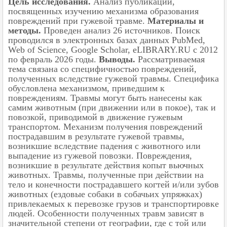
Цель исследования.
Анализ публикаций,
посвященных изучению механизма образования
повреждений при гужевой травме.
Материалы и
методы.
Проведен
анализ 26 источников. Поиск
проводился в электронных базах данных PubMed,
Web of Science, Google Scholar, eLIBRARY.RU с 2012
по февраль 2026 годы.
Выводы.
Рассматриваемая
тема связана со специфичностью повреждений,
полученных вследствие гужевой травмы. Специфика
обусловлена механизмом, приведшим к
повреждениям. Травмы могут быть нанесены как
самим животным (при движении или в покое), так и
повозкой, приводимой в движение гужевым
транспортом. Механизм получения повреждений
пострадавшим в результате гужевой травмы,
возникшие вследствие падения с животного или
выпадение из гужевой повозки. Повреждения,
возникшие в результате действия копыт вьючных
животных. Травмы, полученные при действии на
тело и конечности пострадавшего когтей и/или зубов
животных (ездовые собаки в собачьих упряжках)
привлекаемых к перевозке грузов и транспортировке
людей. Особенности полученных травм зависят в
значительной степени от географии, где с той или