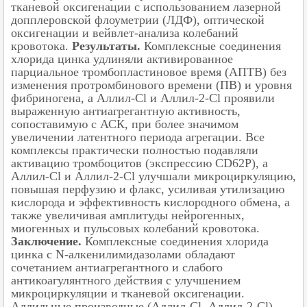
тканевой оксигенации с использованием лазерной
допплеровской флоуметрии (ЛДФ), оптической
оксигенации и вейвлет-анализа колебаний
кровотока.
Результаты.
Комплексные соединения
хлорида цинка удлиняли активированное
парциальное тромбопластиновое время (АПТВ) без
изменения протромбинового времени (ПВ) и уровня
фибриногена, а Аллил-Cl и Аллил-2-Cl проявили
выраженную антиагрегантную активность,
сопоставимую с АСК, при более значимом
увеличении латентного периода агрегации. Все
комплексы практически полностью подавляли
активацию тромбоцитов (экспрессию CD62P), а
Аллил-Cl и Аллил-2-Cl улучшали микроциркуляцию,
повышая перфузию и флакс, усиливая утилизацию
кислорода и эффективность кислородного обмена, а
также увеличивая амплитуды нейрогенных,
миогенных и пульсовых колебаний кровотока.
Заключение.
Комплексные соединения хлорида
цинка с N‑алкенилимидазолами обладают
сочетанием антиагрегантного и слабого
антикоагулянтного действия с улучшением
микроциркуляции и тканевой оксигенации.
Аллильные производные (Аллил-Cl, Аллил-2-Cl)