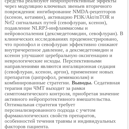
средства реализуют нейропротективные эффекты
через модуляцию ключевых звеньев вторичного
повреждения: ингибирование NMDA-рецепторов
(ксенон, кетамин), активацию PI3K/Akt/mTOR и
Nrf2 сигнальных путей (севофлуран, ксенон),
подавление NLRP3-инфламмасомы и
нейровоспаления (дексмедетомидин, севофлуран). В
клинических исследованиях продемонстрировано,
что пропофол и севофлуран эффективно снижают
внутричерепное давление, а дексмедетомидин и
ксенон улучшают церебральную оксигенацию и
неврологические исходы. Перспективными
направлениями являются ингаляционная седация
(севофлуран, ксенон, аргон), применение новых
препаратов (ципрофол, ремимазолам) и
комбинированные стратегии.
Выводы.
Седативная
терапия при ЧМТ выходит за рамки
симптоматического контроля, приобретая значение
активного нейропротективного вмешательства.
Оптимальная стратегия требует
персонализированного подхода с учетом
фармакологических свойств препаратов,
особенностей течения травмы и индивидуальных
факторов пациента.