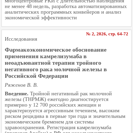
многоцентровые РКИ с длительностью наблюдения
не менее 48 недель, разработка автоматизированных
аналитических программных конвейеров и анализ
экономической эффективности
№ 2, 2026, cтр. 64-72
Исследования
Фармакоэкономическое обоснование
применения камрелизумаба в
неоадъювантной терапии тройного
негативного рака молочной железы в
Российской Федерации
Ряженов В. В.
Введение.
Тройной негативный рак молочной
железы (ТНРМЖ) ежегодно диагностируется
примерно у 12 700 российских женщин и
характеризуется агрессивным течением, высоким
риском рецидива в первые три года и значительным
экономическим бременем для системы
здравоохранения. Регистрация камрелизумаба
(препарат Арейма) в РФ для неоадъювантного