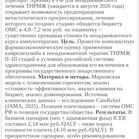
лечения ТНРМЖ (ожидается в августе 2026 года)
открывает возможность предотвращения
метастатического прогрессирования, лечение
которого на поздних стадиях обходится бюджету
ОМС в 4,8–7,2 млн руб. на пациентку –
существенно превышая стоимость неоадъювантного
курса иммунотерапии.
Цель.
Провести комплексную
фармакоэкономическую оценку применения
камрелизумаба в неоадъювантной терапии ТНРМЖ
II–III стадий в условиях российской системы
здравоохранения для обоснования его включения в
программы государственного лекарственного
обеспечения.
Материал и методы.
Марковская
модель с пожизненным горизонтом; анализ
«стоимость–эффективность», анализ влияния на
бюджет, анализ доминирования. Источник
клинических данных – исследование CamRelief
(JAMA, 2025). Позиция плательщика – система ОМС
РФ и позиция государства/общества.
Результаты.
В
базовом сценарии (нео + адъювантная фаза) ICER
составил 2,14 млн руб./QALY – ниже порога
готовности платить (4,10 млн руб./QALY). В
приоритетном сценарии, особо рекомендованном