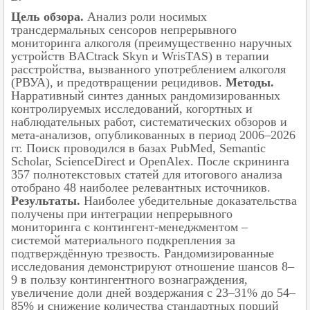
Цель обзора.
Анализ роли носимых
трансдермальных сенсоров непрерывного
мониторинга алкоголя (преимущественно наручных
устройств BACtrack Skyn и WrisTAS) в терапии
расстройства, вызванного употреблением алкоголя
(РВУА), и предотвращении рецидивов.
Методы.
Нарративный синтез данных рандомизированных
контролируемых исследований, когортных и
наблюдательных работ, систематических обзоров и
мета-анализов, опубликованных в период 2006–2026
гг. Поиск проводился в базах PubMed, Semantic
Scholar, ScienceDirect и OpenAlex. После скрининга
357 полнотекстовых статей для итогового анализа
отобрано 48 наиболее релевантных источников.
Результаты.
Наиболее убедительные доказательства
получены при интеграции непрерывного
мониторинга с контингент-менеджментом –
системой материального подкрепления за
подтверждённую трезвость. Рандомизированные
исследования демонстрируют отношение шансов 8–
9 в пользу контингентного вознаграждения,
увеличение доли дней воздержания с 23–31% до 54–
85% и снижение количества стандартных порций