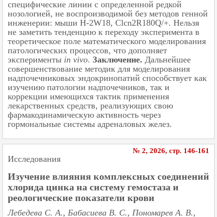
специфические линии с определенной редкой
нозологией, не воспроизводимой без методов генной
инженерии: мыши Н-2W18, Clcn2R180Q/+. Нельзя
не заметить тенденцию к переходу эксперимента в
теоретическое поле математического моделирования
патологических процессов, что дополняет
эксперименты
in vivo
.
Заключение.
Дальнейшее
совершенствование методик для моделирования
надпочечниковых эндокринопатий способствует как
изучению патологии надпочечников, так и
коррекции имеющихся тактик применения
лекарственных средств, реализующих свою
фармакодинамическую активность через
гормональные системы адреналовых желез.
№ 2, 2026, cтр. 146-161
Исследования
Изучение влияния комплексных соединений
хлорида цинка на систему гемостаза и
реологические показатели крови
Лебедева С. А., Бабасиева В. С., Пономарев А. В.,